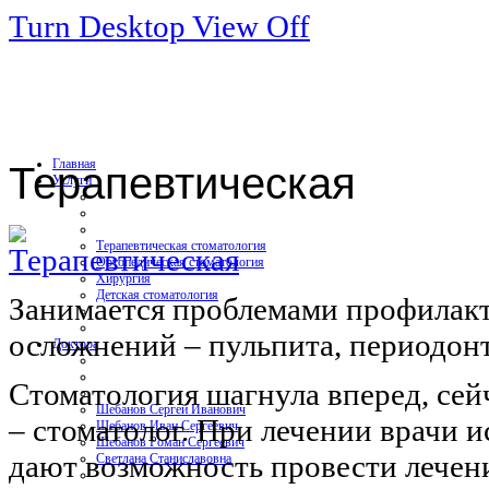
Turn Desktop View Off
Главная
Терапевтическая
Услуги
Терапевтическая стоматология
Ортопедическая стоматология
Хирургия
Детская стоматология
Занимается проблемами профилакт
осложнений – пульпита, периодонти
Доктора
Стоматология шагнула вперед, сейч
Шебанов Сергей Иванович
– стоматолог. При лечении врачи 
Шебанов Иван Сергеевич
Шебанов Роман Сергеевич
дают возможность провести лечен
Светлана Станиславовна