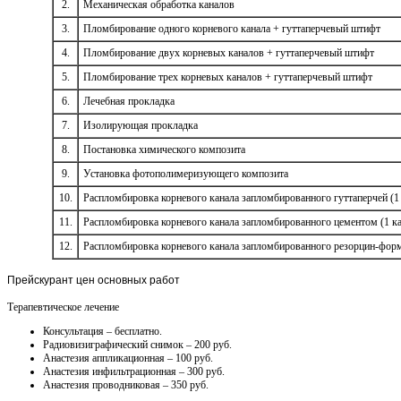
2.
Механическая обработка каналов
3.
Пломбирование одного корневого канала + гуттаперчевый штифт
4.
Пломбирование двух корневых каналов + гуттаперчевый штифт
5.
Пломбирование трех корневых каналов + гуттаперчевый штифт
6.
Лечебная прокладка
7.
Изолирующая прокладка
8.
Постановка химического композита
9.
Установка фотополимеризующего композита
10.
Распломбировка корневого канала запломбированного гуттаперчей (1
11.
Распломбировка корневого канала запломбированного цементом (1 ка
12.
Распломбировка корневого канала запломбированного резорцин-форм
Прейскурант
цен основных работ
Терапевтическое лечение
Консультация – бесплатно.
Радиовизиграфический снимок – 200 руб.
Анастезия аппликационная – 100 руб.
Анастезия инфильтрационная – 300 руб.
Анастезия проводниковая – 350 руб.