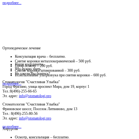
подробнее...
Ортопедическое лечение
Консультация врача – бесплатно.
Снятие коронки металлокерамической – 500 руб.
Наши координаты
Проф.осмотр – 200 руб.
Что нужно знать
Снятие коронки штампованной – 300 руб.
Не ужели Вы боитесь?
Использование ультразвука при снятии коронки – 600 руб.
Стоматология "Счастливая Улыбка"
подробнее...
Город Фрязино, улица проспект Мира, дом 19, корпус 1
Тел.:8(496)-255-66-65
Эл. адрес:
info@stomatologi.pro
Стоматология "Счастливая Улыбка"
Фряновское шоссе, Поселок Литвиново, дом 13
Тел.: 8(496)-255-80-56
Эл. адрес:
info@stomatologi.pro
подробнее...
Хирургия
Осмотр, консультация – бесплатно.